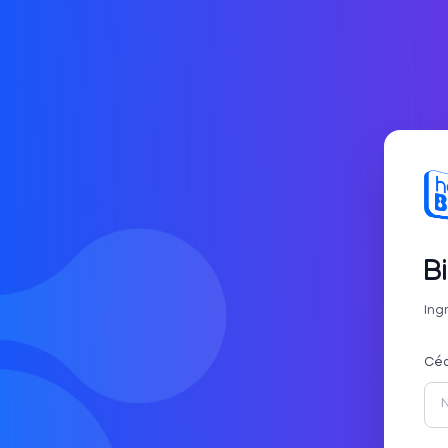
B
Ing
Céd